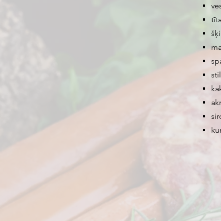
ves
tīt
šķ
ma
sp
sti
kak
ak
sir
ku