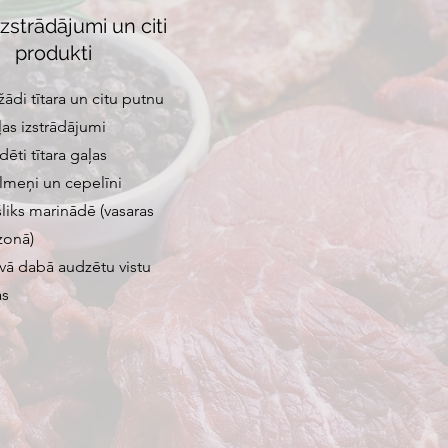
izstrādājumi un citi
produkti
žādi tītara un citu putnu
ļas izstrādājumi
dēti tītara gaļas
lmeņi un cepelīni
šliks marinādē (vasaras
zonā)
īvā dabā audzētu vistu
as