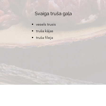
Svaiga truša gaļa
vesels trusis
truša kājas
truša fileja