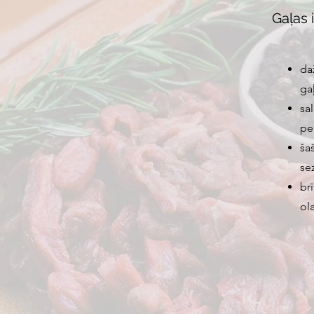
Gaļas 
da
ga
sal
pe
ša
se
br
ol