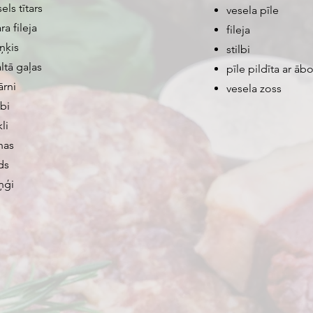
els tītars
vesela pīle
ara fileja
fileja
iņķis
stilbi
ltā gaļas
pīle pildīta ar āb
ārni
vesela zoss
lbi
li
nas
ds
ņģi